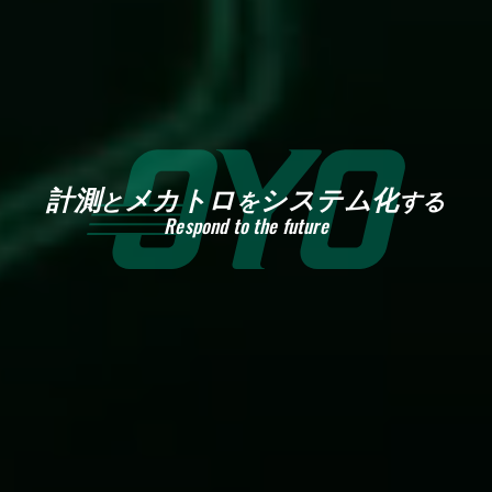
会社概要
製品紹介
ものづくり
品質への取り組み
環境への取り組み
計測
メカトロ
システム化
と
を
する
お知らせ
Respond to the future
拠点紹介・アクセス
採用情報
お問い合わせ