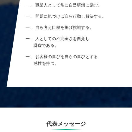
⼀、 職業⼈として常に⾃⼰研鑽に励む。
⼀、 問題に気づけば⾃ら⾏動し解決する。
⼀、 ⾃ら考え⽬標を掲げ挑戦する。
⼀、 ⼈としての不完全さを⾃覚し
謙虚である。
⼀、 お客様の喜びを⾃らの喜びとする
感性を持つ。
トップ
会社概要
製品紹介
ものづくり
品質への取り組み
環境への取り組み
代表メッセージ
お知らせ