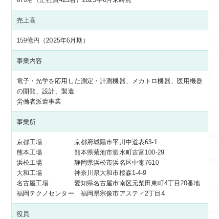
売上高
159億円（2025年6月期）
事業内容
電子・光学を応用した測定・計測機器、メカトロ機器、医用機器
の開発、設計、製造
労働者派遣事業
事業所
京都工場 京都府城陽市平川中道表63-1
熊本工場 熊本県菊池市泗水町吉富100-29
浜松工場 静岡県浜松市浜名区中瀬7610
大和工場 神奈川県大和市桜森1-4-9
名古屋工場 愛知県名古屋市南区元柴田東町4丁目20番地
福岡テクノセンター 福岡県宗像市アスティ2丁目4
役員